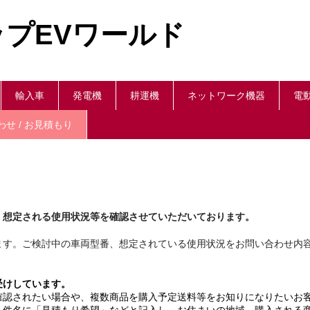
プEVワールド
輸入車
発電機
耕運機
ネットワーク機器
電
せ / お見積もり
、想定される使用状況等を確認させていただいております。
す。ご検討中の車両型番、想定されている使用状況をお問い合わせ内
受けしています。
確認されたい場合や、複数商品を購入予定送料等をお知りになりたいお
。
件名に「見積もり希望」などと記入し、お住まいの地域、購入される