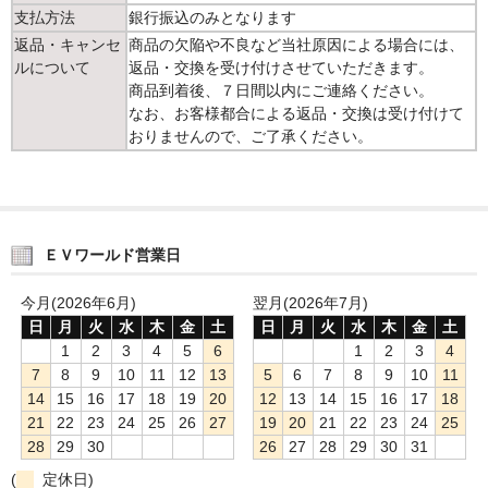
支払方法
銀行振込のみとなります
電動ミニカー
返品・キャンセ
商品の欠陥や不良など当社原因による場合には、
ルについて
返品・交換を受け付けさせていただきます。
電動トライク
商品到着後、７日間以内にご連絡ください。
なお、お客様都合による返品・交換は受け付けて
どうやって購入するの？
おりませんので、ご了承ください。
お問い合わせ / お見積もり
ＥＶワールド営業日
今月(2026年6月)
翌月(2026年7月)
日
月
火
水
木
金
土
日
月
火
水
木
金
土
1
2
3
4
5
6
1
2
3
4
7
8
9
10
11
12
13
5
6
7
8
9
10
11
14
15
16
17
18
19
20
12
13
14
15
16
17
18
21
22
23
24
25
26
27
19
20
21
22
23
24
25
28
29
30
26
27
28
29
30
31
(
定休日)