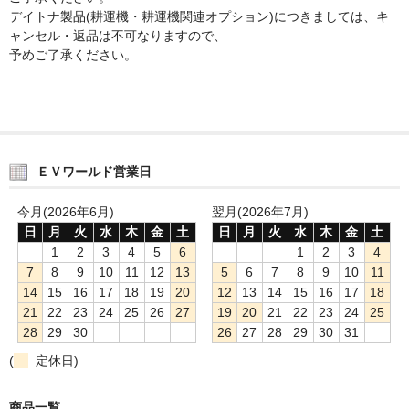
デイトナ製品(耕運機・耕運機関連オプション)につきましては、キ
ャンセル・返品は不可なりますので、
予めご了承ください。
ＥＶワールド営業日
今月(2026年6月)
翌月(2026年7月)
日
月
火
水
木
金
土
日
月
火
水
木
金
土
1
2
3
4
5
6
1
2
3
4
7
8
9
10
11
12
13
5
6
7
8
9
10
11
14
15
16
17
18
19
20
12
13
14
15
16
17
18
21
22
23
24
25
26
27
19
20
21
22
23
24
25
28
29
30
26
27
28
29
30
31
(
定休日)
商品一覧