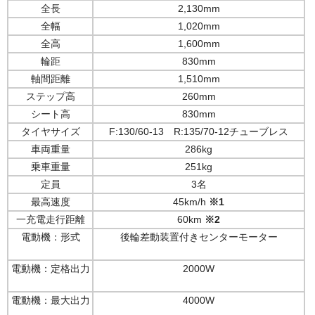
全長
2,130mm
電動ミニカー
全幅
1,020mm
全高
1,600mm
電動トライク
輪距
830mm
軸間距離
1,510mm
どうやって購入するの？
ステップ高
260mm
シート高
830mm
お問い合わせ / お見積もり
タイヤサイズ
F:130/60-13 R:135/70-12チューブレス
車両重量
286kg
乗車重量
251kg
定員
3名
最高速度
45km/h
※1
一充電走行距離
60km
※2
電動機：形式
後輪差動装置付きセンターモーター
電動機：定格出力
2000W
電動機：最大出力
4000W