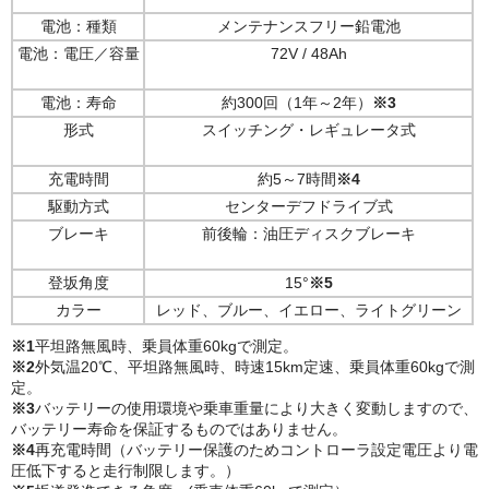
電池：種類
メンテナンスフリー鉛電池
電池：電圧／容量
72V / 48Ah
電池：寿命
約300回（1年～2年）
※3
形式
スイッチング・レギュレータ式
充電時間
約5～7時間
※4
駆動方式
センターデフドライブ式
ブレーキ
前後輪：油圧ディスクブレーキ
登坂角度
15°
※5
カラー
レッド、ブルー、イエロー、ライトグリーン
※1
平坦路無風時、乗員体重60kgで測定。
※2
外気温20℃、平坦路無風時、時速15km定速、乗員体重60kgで測
定。
※3
バッテリーの使用環境や乗車重量により大きく変動しますので、
バッテリー寿命を保証するものではありません。
※4
再充電時間（バッテリー保護のためコントローラ設定電圧より電
圧低下すると走行制限します。）