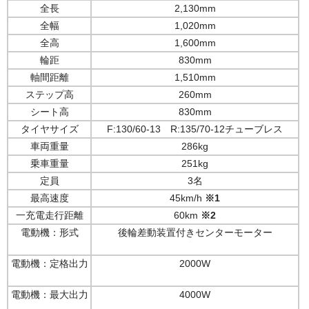
全長
2,130mm
電動ミニカー
全幅
1,020mm
全高
1,600mm
電動トライク
輪距
830mm
軸間距離
1,510mm
どうやって購入するの？
ステップ高
260mm
シート高
830mm
お問い合わせ / お見積もり
タイヤサイズ
F:130/60-13 R:135/70-12チューブレス
車両重量
286kg
乗車重量
251kg
定員
3名
最高速度
45km/h
※1
一充電走行距離
60km
※2
電動機：形式
後輪差動装置付きセンターモーター
電動機：定格出力
2000W
電動機：最大出力
4000W