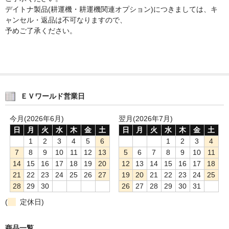
デイトナ製品(耕運機・耕運機関連オプション)につきましては、キ
ャンセル・返品は不可なりますので、
予めご了承ください。
ＥＶワールド営業日
今月(2026年6月)
翌月(2026年7月)
日
月
火
水
木
金
土
日
月
火
水
木
金
土
1
2
3
4
5
6
1
2
3
4
7
8
9
10
11
12
13
5
6
7
8
9
10
11
14
15
16
17
18
19
20
12
13
14
15
16
17
18
21
22
23
24
25
26
27
19
20
21
22
23
24
25
28
29
30
26
27
28
29
30
31
(
定休日)
商品一覧