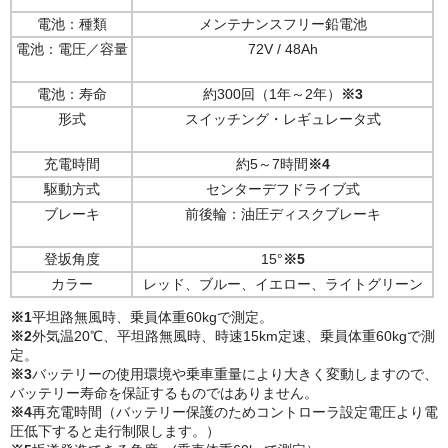
電池：種類
メンテナンスフリー鉛電池
電池：電圧／容量
72V / 48Ah
電池：寿命
約300回（1年～2年）
※3
形式
スイッチング・レギュレータ式
充電時間
約5～7時間
※4
駆動方式
センターデフドライブ式
ブレーキ
前後輪：油圧ディスクブレーキ
登坂角度
15°
※5
カラー
レッド、ブルー、イエロー、ライトグリーン
※1
平坦路無風時、乗員体重60kgで測定。
※2
外気温20℃、平坦路無風時、時速15km定速、乗員体重60kgで測
定。
※3
バッテリーの使用環境や乗車重量により大きく変動しますので、
バッテリー寿命を保証するものではありません。
※4
再充電時間（バッテリー保護のためコントローラ設定電圧より電
圧低下すると走行制限します。）