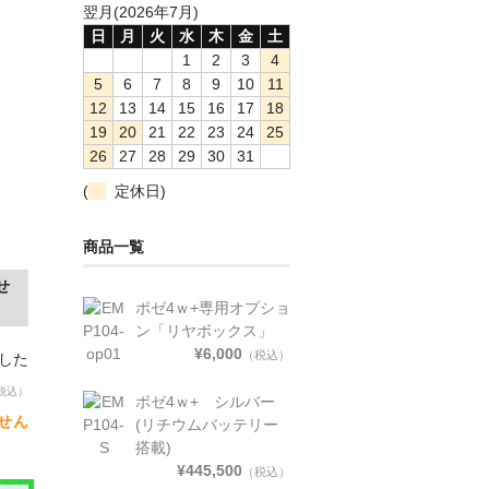
翌月(2026年7月)
日
月
火
水
木
金
土
1
2
3
4
5
6
7
8
9
10
11
12
13
14
15
16
17
18
19
20
21
22
23
24
25
26
27
28
29
30
31
(
定休日)
商品一覧
せ
ポゼ4ｗ+専用オプショ
ン「リヤボックス」
¥6,000
（税込）
ました
税込）
ポゼ4ｗ+ シルバー
せん
(リチウムバッテリー
搭載)
¥445,500
（税込）