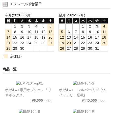
ＥＶワールド営業日
今月(2026年6月)
翌月(2026年7月)
日
月
火
水
木
金
土
日
月
火
水
木
金
土
1
2
3
4
5
6
1
2
3
4
7
8
9
10
11
12
13
5
6
7
8
9
10
11
14
15
16
17
18
19
20
12
13
14
15
16
17
18
21
22
23
24
25
26
27
19
20
21
22
23
24
25
28
29
30
26
27
28
29
30
31
(
定休日)
商品一覧
ポゼ4ｗ+専用オプション「リ
ポゼ4ｗ+ シルバー(リチウム
ヤボックス」
バッテリー搭載)
¥6,000
¥445,500
（税込）
（税込）